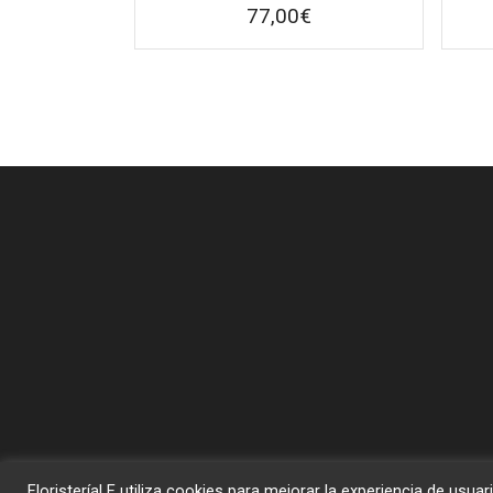
77,00
€
FloristeríaLE utiliza cookies para mejorar la experiencia de u