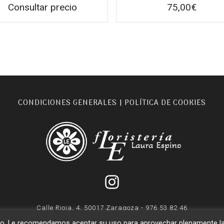
Consultar precio
75,00
€
CONDICIONES GENERALES
POLÍTICA DE COOKIES
|
Calle Rioja, 4, 50017 Zaragoza - 976 53 82 46
© Floristeriale, todos los derechos reservados
suario. Le recomendamos aceptar su uso para aprovechar plenamente l