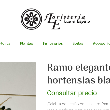
Flores
Plantas
Funerarios
Bodas
Accesori
Ramo elegante
hortensias bl
Consultar precio
¡Celebra con estilo con nuestro Ram