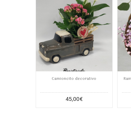
Camioncito decorativo
Ram
45,00
€