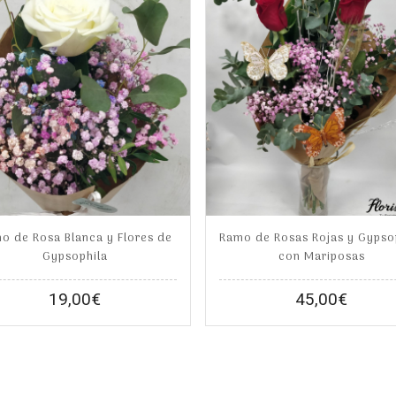
o de Rosa Blanca y Flores de
Ramo de Rosas Rojas y Gypso
Gypsophila
con Mariposas
19,00
€
45,00
€