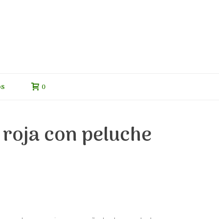
os
0
roja con peluche