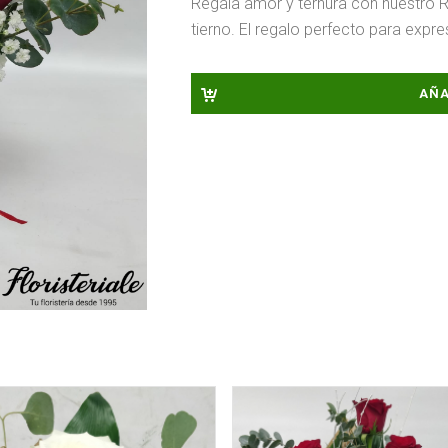
Regala amor y ternura con nuestro
tierno. El regalo perfecto para expr
AÑA