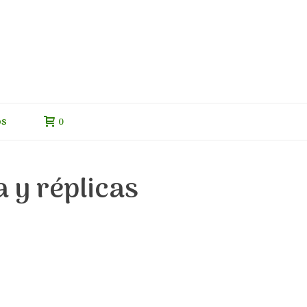
os
0
 y réplicas