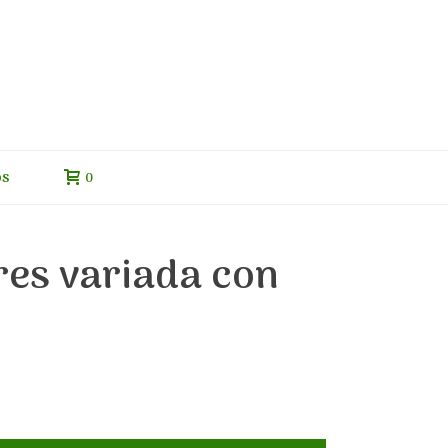
os
0
res variada con