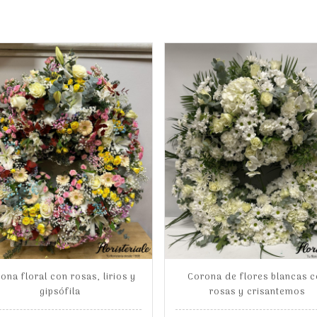
ona floral con rosas, lirios y
Corona de flores blancas 
gipsófila
rosas y crisantemos