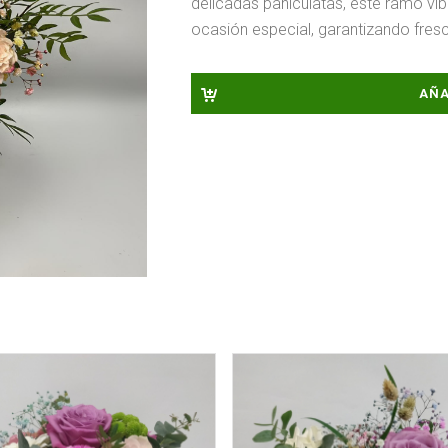
delicadas paniculatas, este ramo vib
ocasión especial, garantizando fre
AÑA