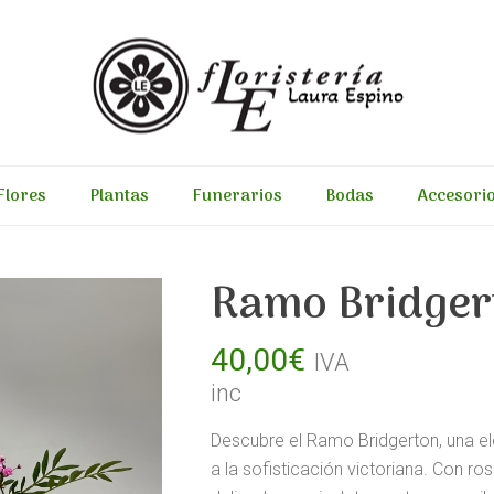
Flores
Plantas
Funerarios
Bodas
Accesori
Ramo Bridger
40,00
€
IVA
inc
Descubre el Ramo Bridgerton, una e
a la sofisticación victoriana. Con ro