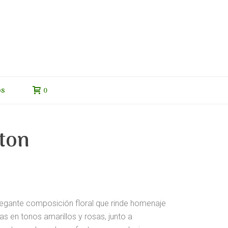
os
0
ton
legante composición floral que rinde homenaje
sas en tonos amarillos y rosas, junto a